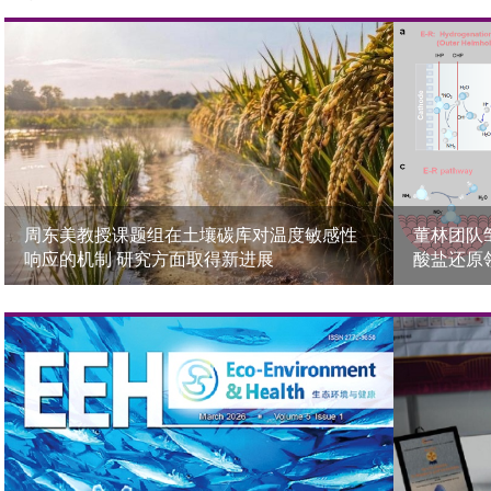
周东美教授课题组在土壤碳库对温度敏感性
董林团队
响应的机制 研究方面取得新进展
酸盐还原