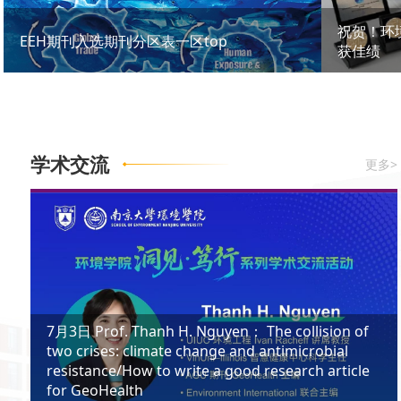
祝贺！环
EEH期刊入选期刊分区表一区top
获佳绩
学术交流
更多>
7月3日 Prof. Thanh H. Nguyen： The collision of
two crises: climate change and antimicrobial
resistance/How to write a good research article
for GeoHealth