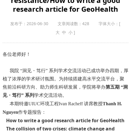
resistance/How to write a good
research article for GeoHealth
发布于：2026-06-30
文章阅读数：
428
字体大小：
[
大
中
小
]
各位老师好！
我院 “洞见・笃行” 系列学术交流活动已成功举办四期，厚
植了浓厚的学术研讨氛围。为持续搭建高水平交流平台，聚
焦前沿科研方向、助力师生科研发展，学院将举办
第五期 “洞
见・笃行” 系列
学术交流活动。
本期特邀UIUC环境工程Ivan Racheff 讲席教授
Thanh H.
Nguyen
作专题报告：
How to write a good research article for GeoHealth
The collision of two crises: climate change and