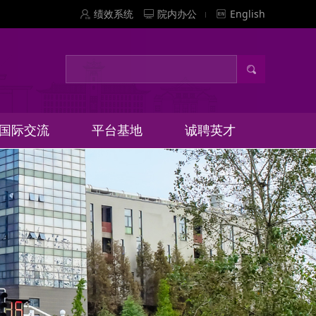
绩效系统
院内办公
English
国际交流
平台基地
诚聘英才
ECT亚洲编辑部
际环境科学中
际交流和联合
国际科考项目
EEH期刊
RES期刊
全国重点实验室
国家工程技术研
国家级实验教学
国家级虚拟仿真
区域环境质量协
清洁水协同创新
省部级科研机构
产学研合作平台
校级科研机构
招聘信息
培养项目
心
实验教学中心
同创新中心
究中心
中心
中心