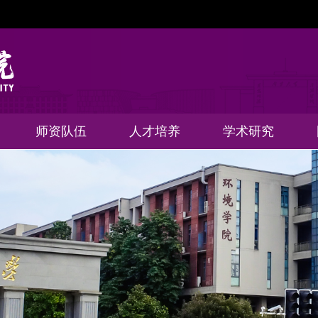
师资队伍
人才培养
学术研究
环境规划与管理
行政与实验技术
研究系列人员
环境科学系
环境工程系
跨学科博导
人才队伍
荣休教工
院士
研究生教育
本科教育
学工园地
研究方向
科研团队
科技进展
获奖成果
B
国
国
人员
系