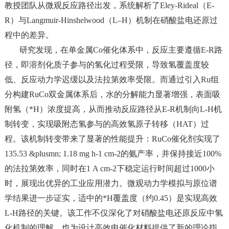
教授团队从微观反应路径出发，系统解析了Eley-Rideal（E-
R）与Langmuir-Hinshelwood（L–H）机制在硝酸盐电还原过
程中的差异。
研究发现，在单金属Co催化体系中，反应主要遵循E-R路
径，即溶剂化质子参与的氢化过程受限，导致氢覆盖度较
低、反应动力学迟缓以及法拉第效率受限。而通过引入Ru组
分构建RuCo双金属体系后，水的分解能力显著增强，表面吸
附氢（*H）浓度提高，从而推动反应路径从E-R机制向L-H机
制转变，实现吸附态氢参与的高效氢原子转移（HAT）过
程。该机制转变带来了显著的性能提升：RuCo催化剂实现了
135.53 &plusmn; 1.18 mg h-1 cm-2的氨产率，并保持接近100%
的法拉第效率，同时在1 A cm-2下稳定运行时间超过1000小
时，展现出优异的工业应用潜力。微观动力学模拟与原位谱
学结果进一步证实，适中的*H覆盖度（约0.45）是实现高效
L-H路径的关键。该工作不仅深化了对硝酸盐电还原反应中氢
化机制的理解，也为设计高效电催化材料提供了新的理论指