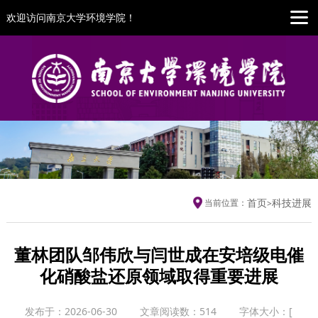
欢迎访问南京大学环境学院！
首页
科技进展
当前位置：
>
董林团队邹伟欣与闫世成在安培级电催
化硝酸盐还原领域取得重要进展
发布于：2026-06-30
文章阅读数：
514
字体大小：
[